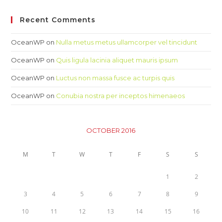
Recent Comments
OceanWP
on
Nulla metus metus ullamcorper vel tincidunt
OceanWP
on
Quis ligula lacinia aliquet mauris ipsum
OceanWP
on
Luctus non massa fusce ac turpis quis
OceanWP
on
Conubia nostra per inceptos himenaeos
OCTOBER 2016
M
T
W
T
F
S
S
1
2
3
4
5
6
7
8
9
10
11
12
13
14
15
16